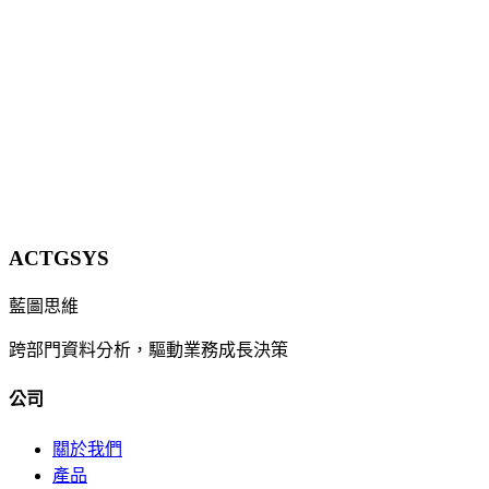
何將 ERP、RPA、AI 三者整合，實現端對端流程自動化。實
際案例顯示效率提升 40%、錯誤率降低 90% 的驚人成果。
12 分鐘
立即諮詢
ACTGSYS
藍圖思維
跨部門資料分析，驅動業務成長決策
公司
關於我們
產品