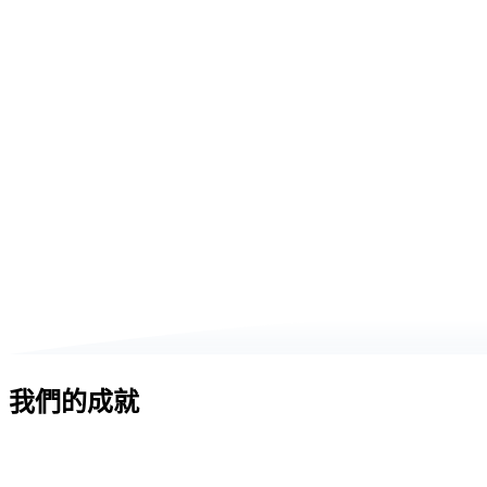
知識圖譜視覺化
細緻權限控制
使用者與角色管理
查看範例
互動式展示
我們的成就