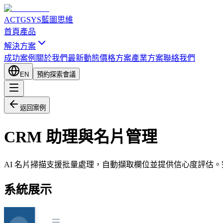
ACTGSYS
藍圖思維
首頁
產品
解決方案
成功案例
關於我們
最新動態
價格方案
產業方案
聯絡我們
EN
預約探索會議
返回案例
CRM 助理與名片管理
AI 名片掃描支援批量處理，自動擷取欄位並提供信心度評估
系統展示