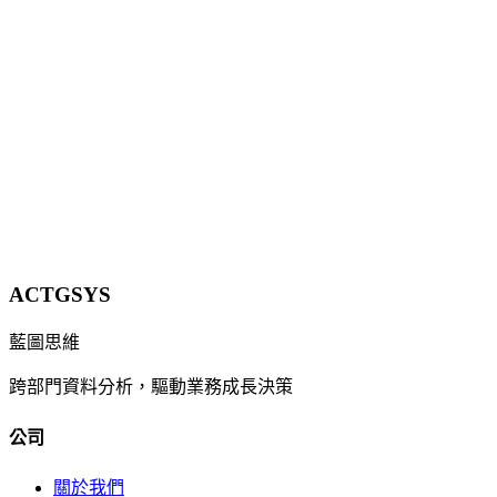
（prompt injection）導致資料外洩的風險。但官方明言它無法
阻止注入內容本身。本文從台灣中小企業視角解析 AI 安全的
真正課題與行動。
12 分鐘
立即諮詢
ACTGSYS
藍圖思維
跨部門資料分析，驅動業務成長決策
公司
關於我們