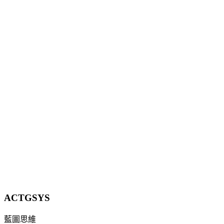
15 分鐘
某美容診所如何用 LINE AI 智能客服接住 8 成預約
詢問（導入案例 2026）
美容診所 LINE 官方帳號每天上百則預約與術後詢問，兩位櫃
檯回到手軟還漏訊息？這篇導入案例拆解如何用 LINE AI 智
能客服自動接住約 8 成詢問、24 小時即時回覆，讓下班後的
預約不再流失。
10 分鐘
立即諮詢
ACTGSYS
藍圖思維