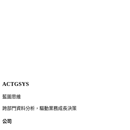
貨運與物流中小企業還在用電話和 LINE 群組派車？本文拆解
派車、貨物追蹤、電子簽收與自動計費四個斷點，附導入前後
量化對照（調度時間縮短約 60%）、麥肯錫路線優化可降 10–
30% 配送成本的數據，以及分階段導入的預算與時程建議。
15 分鐘
立即諮詢
ACTGSYS
藍圖思維
跨部門資料分析，驅動業務成長決策
公司