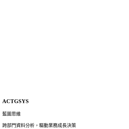
物流貨運業數位轉型指南 2026：派車、追蹤、簽
收、計費一條龍
貨運與物流中小企業還在用電話和 LINE 群組派車？本文拆解
派車、貨物追蹤、電子簽收與自動計費四個斷點，附導入前後
量化對照（調度時間縮短約 60%）、麥肯錫路線優化可降 10–
30% 配送成本的數據，以及分階段導入的預算與時程建議。
15 分鐘
立即諮詢
ACTGSYS
藍圖思維
跨部門資料分析，驅動業務成長決策